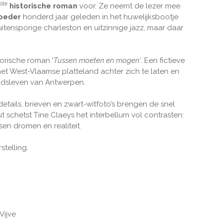
ste
historische roman
voor. Ze neemt de lezer mee
oeder
honderd jaar geleden in het huwelijksbootje
itensporige charleston en uitzinnige jazz, maar daar
torische roman '
Tussen moeten en mogen'
. Een fictieve
t West-Vlaamse platteland achter zich te laten en
tadsleven van Antwerpen.
 details, brieven en zwart-witfoto’s brengen de snel
schetst Tine Claeys het interbellum vol contrasten:
ssen dromen en realiteit.
telling.
Vijve