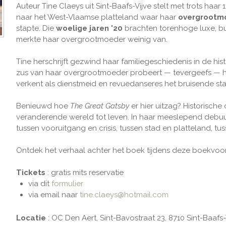
Auteur Tine Claeys uit Sint-Baafs-Vijve stelt met trots haar 1
naar het West-Vlaamse platteland waar haar
overgrootm
stapte. Die
woelige jaren '20
brachten torenhoge luxe, bu
merkte haar overgrootmoeder weinig van.
Tine herschrijft gezwind haar familiegeschiedenis in de his
zus van haar overgrootmoeder probeert — tevergeefs — he
verkent als dienstmeid en revuedanseres het bruisende s
Benieuwd hoe
The Great Gatsby
er hier uitzag? Historische
veranderende wereld tot leven. In haar meeslepend debuut 
tussen vooruitgang en crisis, tussen stad en platteland, tu
Ontdek het verhaal achter het boek tijdens deze boekvoors
Tickets
: gratis mits reservatie
via dit
formulier
via email naar
tine.claeys@hotmail.com
Locatie
: OC Den Aert, Sint-Bavostraat 23, 8710 Sint-Baafs-