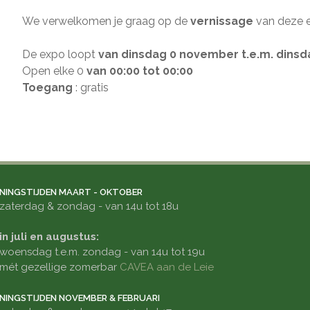
We verwelkomen je graag op de
vernissage
van deze 
De expo loopt
van dinsdag 0 november t.e.m. dinsd
Open elke 0
van 00:00 tot 00:00
Toegang
: gratis
NINGSTIJDEN MAART - OKTOBER
zaterdag & zondag - van 14u tot 18u
in juli en augustus:
woensdag t.e.m. zondag - van 14u tot 19u
mét gezellige zomerbar
CAVEA aan de Leie
NINGSTIJDEN NOVEMBER & FEBRUARI