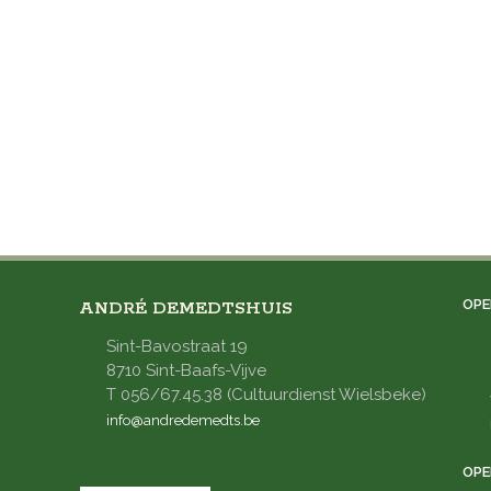
OPE
ANDRÉ DEMEDTSHUIS
Sint-Bavostraat 19
8710 Sint-Baafs-Vijve
T 056/67.45.38 (Cultuurdienst Wielsbeke)
info@andredemedts.be
OPE