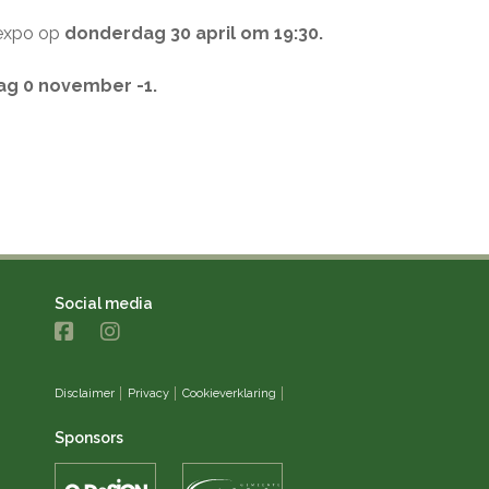
expo op
donderdag 30
april
om 19:30​​​​
.
ag 0 november -1.
Social media
Disclaimer
Privacy
Cookieverklaring
Sponsors