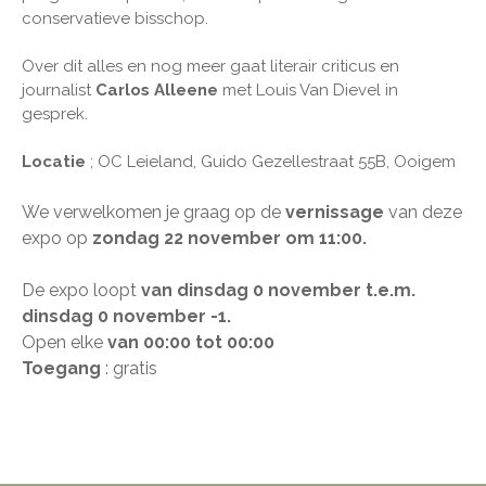
conservatieve bisschop.
Over dit alles en nog meer gaat literair criticus en
journalist
Carlos Alleene
met Louis Van Dievel in
gesprek.
Locatie
; OC Leieland, Guido Gezellestraat 55B, Ooigem
We verwelkomen je graag op de
vernissage
van deze
expo op
zondag 22
november
om 11:00​​​​
.
De expo loopt
van dinsdag 0 november t.e.m.
dinsdag 0 november -1.
Open elke
van 00:00 tot 00:00
Toegang
: gratis