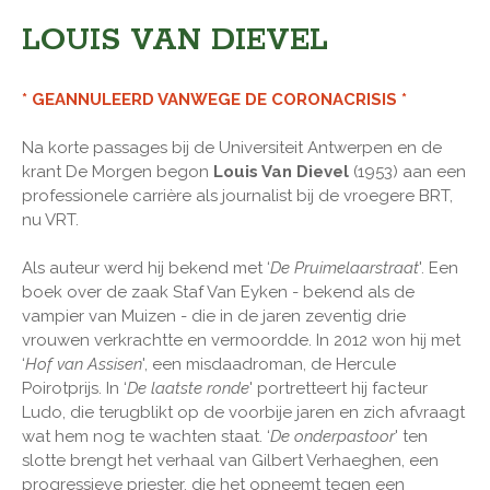
LOUIS VAN DIEVEL
* GEANNULEERD VANWEGE DE CORONACRISIS *
Na korte passages bij de Universiteit Antwerpen en de
krant De Morgen begon
Louis Van Dievel
(1953) aan een
professionele carrière als journalist bij de vroegere BRT,
nu VRT.
Als auteur werd hij bekend met ‘
De Pruimelaarstraat
'. Een
boek over de zaak Staf Van Eyken - bekend als de
vampier van Muizen - die in de jaren zeventig drie
vrouwen verkrachtte en vermoordde. In 2012 won hij met
‘
Hof van Assisen
', een misdaadroman, de Hercule
Poirotprijs. In ‘
De laatste ronde
' portretteert hij facteur
Ludo, die terugblikt op de voorbije jaren en zich afvraagt
wat hem nog te wachten staat. ‘
De onderpastoor
' ten
slotte brengt het verhaal van Gilbert Verhaeghen, een
progressieve priester, die het opneemt tegen een