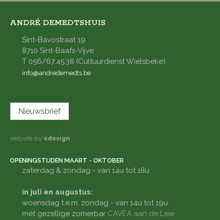
ANDRÉ DEMEDTSHUIS
Sint-Bavostraat 19
8710 Sint-Baafs-Vijve
T 056/67.45.38 (Cultuurdienst Wielsbeke)
info@andredemedts.be
Nieuwsbrief
website by
cdesign
OPENINGSTIJDEN MAART - OKTOBER
zaterdag & zondag - van 14u tot 18u
in juli en augustus:
woensdag t.e.m. zondag - van 14u tot 19u
mét gezellige zomerbar
CAVEA aan de Leie