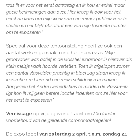
was ik er voor het eerst aanwezig en ik hou er enkel maar
goeie herinneringen aan over. Hier kreeg ik ook voor het
eerst de kans om mijn werk aan een ruimer publiek voor te
stellen en het blijft absoluut één van mijn favoriete ruimtes
om te exposeren.
"
Speciaal voor deze tentoonstelling heeft ze ook een
aantal werken gemaakt rond het thema vlas. "
Mijn
grootvader was actief in de vlasstiel waardoor ik hierover als
klein meisje vaak hoorde vertellen. Toen ik afgelopen zomer
een aantal vlasvelden prachtig in bloei zag staan kreeg ik
inspiratie om hierrond een reeks schilderijen te maken.
Aangezien het André Demedtshuis te midden de vlasstreek
ligt kon ik mij geen betere locatie indenken om ze hier voor
het eerst te exposeren.
"
Vernissage
op vrijdagavond 1 april om 20u
(onder
voorbehoud van de geldende coronamaatregelen)
.
De expo loopt
van zaterdag 2 april t.e.m. zondag 24