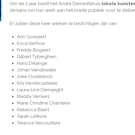
Om de 2 jaar biedt het André Demedtshuis
lokale kunste
de kans om hun werk aan het brede publiek voor te stellen
Er zullen deze keer werken te bezichtigen zijn van:
Ann Goesaert
Erica Vanhoe
Freddy Bogaert
Gilbert Tyberghien
Hans Delange
Johan Vandewiele
Joke Oosterlinck
Kris Vandecasteele
Laura-Line Demaeght
Maddy Verniers
Marie Christine Chanterie
Rebecca Baert
Sarah Lefèvre
Terence Vercouttere