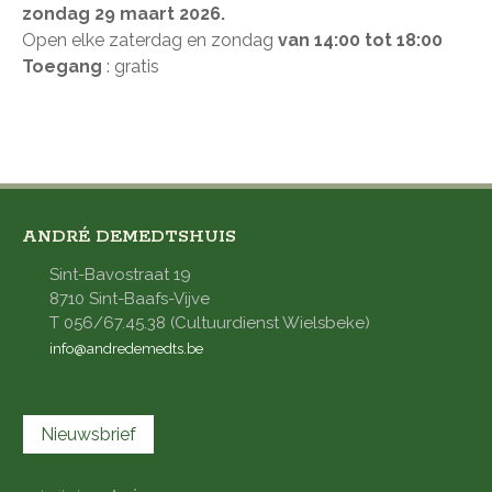
zondag 29 maart 2026.
Open elke zaterdag en zondag
van 14:00 tot 18:00
Toegang
: gratis
ANDRÉ DEMEDTSHUIS
Sint-Bavostraat 19
8710 Sint-Baafs-Vijve
T 056/67.45.38 (Cultuurdienst Wielsbeke)
info@andredemedts.be
Nieuwsbrief