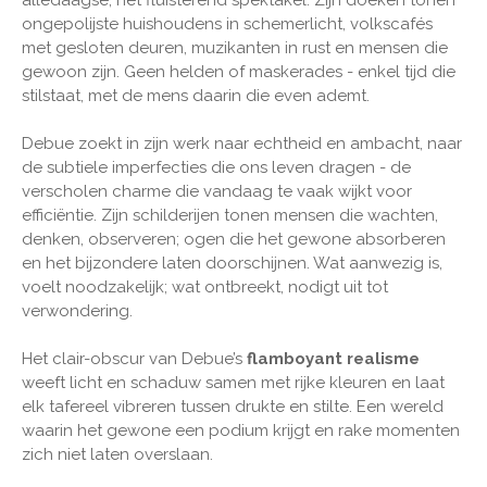
ongepolijste huishoudens in schemerlicht, volkscafés
met gesloten deuren, muzikanten in rust en mensen die
gewoon zijn. Geen helden of maskerades - enkel tijd die
stilstaat, met de mens daarin die even ademt.
Debue zoekt in zijn werk naar echtheid en ambacht, naar
de subtiele imperfecties die ons leven dragen - de
verscholen charme die vandaag te vaak wijkt voor
efficiëntie. Zijn schilderijen tonen mensen die wachten,
denken, observeren; ogen die het gewone absorberen
en het bijzondere laten doorschijnen. Wat aanwezig is,
voelt noodzakelijk; wat ontbreekt, nodigt uit tot
verwondering.
Het clair-obscur van Debue’s
flamboyant realisme
weeft licht en schaduw samen met rijke kleuren en laat
elk tafereel vibreren tussen drukte en stilte. Een wereld
waarin het gewone een podium krijgt en rake momenten
zich niet laten overslaan.