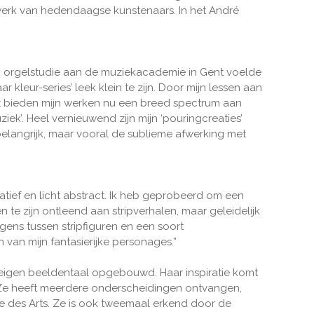
 werk van hedendaagse kunstenaars. In het André
ijn orgelstudie aan de muziekacademie in Gent voelde
 kleur-series’ leek klein te zijn. Door mijn lessen aan
nt bieden mijn werken nu een breed spectrum aan
iek’. Heel vernieuwend zijn mijn ‘pouringcreaties’
belangrijk, maar vooral de sublieme afwerking met
tief en licht abstract. Ik heb geprobeerd om een
en te zijn ontleend aan stripverhalen, maar geleidelijk
gens tussen stripfiguren en een soort
 van mijn fantasierijke personages.”
eigen beeldentaal opgebouwd. Haar inspiratie komt
 Ze heeft meerdere onderscheidingen ontvangen,
des Arts. Ze is ook tweemaal erkend door de