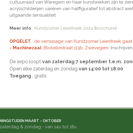
cultuurraad van Waregem en haar kunstwerken zijn te zie
acrylschilderijen variëren van halffiguratief tot abstract 
uitgaande sensualiteit.
Meer info
:
Kunstzomer Leiestreek 2024
(
brochure
)
OPGELET
:
de vernissage van Kunstzomer Leiestreek gaat
- Machinezaal
, Blokellestraat 113b, Zwevegem
.
Inschrijven
De expo loopt
van zaterdag 7 september t.e.m. zo
Open elke zaterdag en zondag
van 14:00 tot 18:00
Toegang
: gratis
NINGSTIJDEN MAART - OKTOBER
zaterdag & zondag - van 14u tot 18u