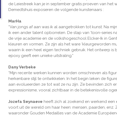
de Leiestreek kan je in september gratis proeven van het
Demedtshuis exposeren de volgende kunstenaars :
MarHa
“Van jongs af aan was ik al aangetrokken tot kunst. Na m
ik een ander talent opborrelen. De stap van ‘toon-series naar
de vrije academie en de volkshogeschool Elcker-Ik in Ge
kleuren en vormen. Ze zijn als het ware ‘kleurgeworden muz
waarin ik een heel eigen techniek gebruik. Het ontwerp is 
epoxy geeft een unieke uitstraling.”
Dany Verbeke
“Mijn recente werken kunnen worden omschreven als figura
herkenbare stijl te ontwikkelen. In het begin leken de figur
aan evolueerden ze tot wat ze nu zijn. Ze bevinden zich er
expressionisme, vooral zichtbaar in de betekenisvolle ogen
Jo​zefa Seynaeve
heeft zich al zoekend en werkend een 
voort uit de wereld om haar heen: mensen, paarden, enz.
waaronder Gouden Medailles van de Academie Européene 