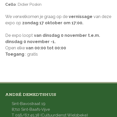
Cello
: Didier Poskin
We verwelkomen je graag op de
vernissage
van deze
expo op
zondag 17
oktober
om 17:00​​​​
.
De expo loopt
van dinsdag 0 november t.e.m.
dinsdag 0 november -1.
Open elke
van 00:00 tot 00:00
Toegang
: gratis
ANDRÉ DEMEDTSHUIS
Sint-Bavostraat 19
8710 Sint-Baafs-Vijve
T 056/67.45.38 (Cultuurdienst Wielsbeke)