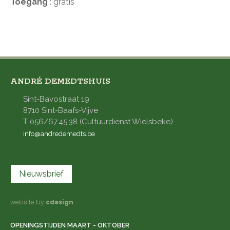
Toegang
: gratis
ANDRÉ DEMEDTSHUIS
Sint-Bavostraat 19
8710 Sint-Baafs-Vijve
T 056/67.45.38 (Cultuurdienst Wielsbeke)
info@andredemedts.be
Nieuwsbrief
website by
cdesign
OPENINGSTIJDEN MAART - OKTOBER