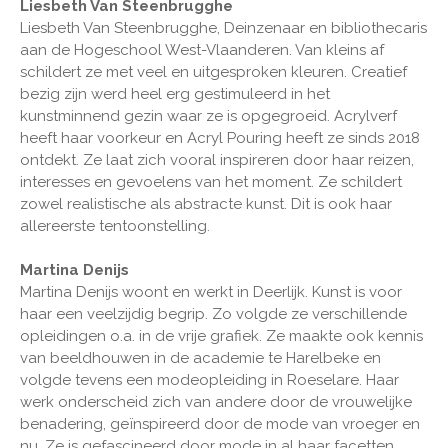
Liesbeth Van Steenbrugghe
Liesbeth Van Steenbrugghe, Deinzenaar en bibliothecaris
aan de Hogeschool West-Vlaanderen. Van kleins af
schildert ze met veel en uitgesproken kleuren. Creatief
bezig zijn werd heel erg gestimuleerd in het
kunstminnend gezin waar ze is opgegroeid. Acrylverf
heeft haar voorkeur en Acryl Pouring heeft ze sinds 2018
ontdekt. Ze laat zich vooral inspireren door haar reizen,
interesses en gevoelens van het moment. Ze schildert
zowel realistische als abstracte kunst. Dit is ook haar
allereerste tentoonstelling.
Martina Denijs
Martina Denijs woont en werkt in Deerlijk. Kunst is voor
haar een veelzijdig begrip. Zo volgde ze verschillende
opleidingen o.a. in de vrije grafiek. Ze maakte ook kennis
van beeldhouwen in de academie te Harelbeke en
volgde tevens een modeopleiding in Roeselare. Haar
werk onderscheid zich van andere door de vrouwelijke
benadering, geïnspireerd door de mode van vroeger en
nu. Ze is gefascineerd door mode in al haar facetten.