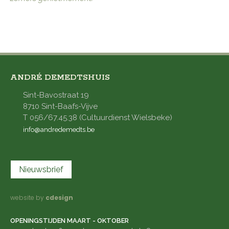
ANDRÉ DEMEDTSHUIS
Sint-Bavostraat 19
8710 Sint-Baafs-Vijve
T 056/67.45.38 (Cultuurdienst Wielsbeke)
info@andredemedts.be
Nieuwsbrief
website by
cdesign
OPENINGSTIJDEN MAART - OKTOBER