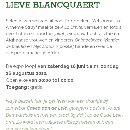
LIEVE BLANCQUAERT
Selectie van werken uit haar fotoboeken. Met journaliste
Annemie Struyf maakte ze
A La Limite
, verhalen en foto's
over liefde en dood.
Insjallah, mevrouw,
heeft als thema
Afghaanse vrouwen en kinderen.
Ontmoetingen (z)onder
de boerka
en
Mijn status is positief
handelen over de
aidsproblematiek in Afrika.
De expo loopt
van zaterdag 16 juni t.e.m. zondag
26 augustus 2012.
Open elke
van 00:00 tot 00:00
Toegang
: gratis
Na je bezoek kan je genieten van een drankje bij
zomerbar
Cavea aan de Leie
, gelegen naast het André
Demedtshuis en met een prachtig zicht op de Oude Leie-
arm. Zo wordt een culturele uitstap meteen ook een
zomers genietmoment.