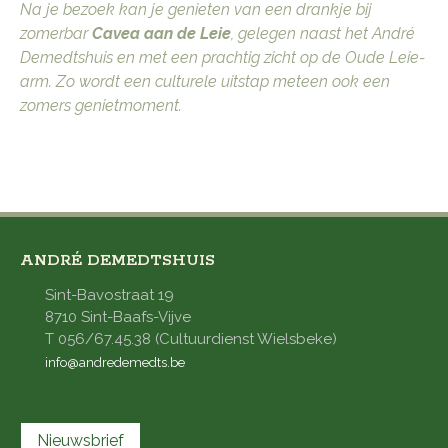
Na je bezoek kan je genieten van een drankje bij
zomerbar
Cavea aan de Leie
, gelegen naast het André
Demedtshuis en met een prachtig zicht op de Oude Leie-
arm. Zo wordt een culturele uitstap meteen ook een
zomers genietmoment.
ANDRÉ DEMEDTSHUIS
Sint-Bavostraat 19
8710 Sint-Baafs-Vijve
T 056/67.45.38 (Cultuurdienst Wielsbeke)
info@andredemedts.be
Nieuwsbrief