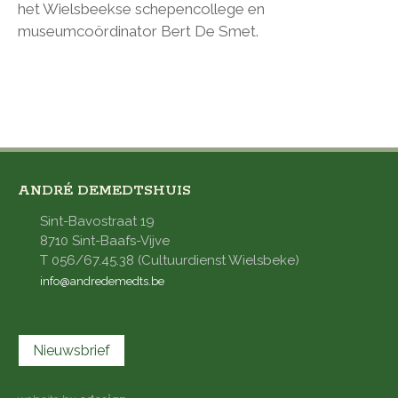
het Wielsbeekse schepencollege en
museumcoördinator Bert De Smet.
ANDRÉ DEMEDTSHUIS
Sint-Bavostraat 19
8710 Sint-Baafs-Vijve
T 056/67.45.38 (Cultuurdienst Wielsbeke)
info@andredemedts.be
Nieuwsbrief