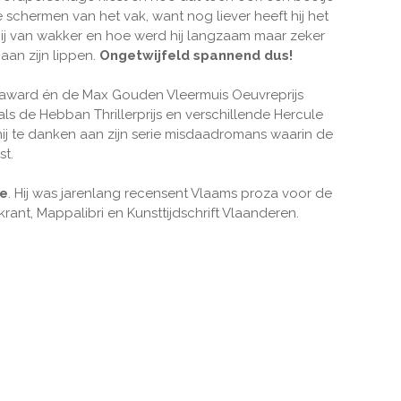
de schermen van het vak, want nog liever heeft hij het
t hij van wakker en hoe werd hij langzaam maar zeker
aan zijn lippen.
Ongetwijfeld spannend dus!
e award én de Max Gouden Vleermuis Oeuvreprijs
als de Hebban Thrillerprijs en verschillende Hercule
hij te danken aan zijn serie misdaadromans waarin de
st.
le
. Hij was jarenlang recensent Vlaams proza voor de
ant, Mappalibri en Kunsttijdschrift Vlaanderen.