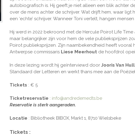
autobiografisch is. Hij geeft je niet alleen een blik achter 
over de mens achter de schrijver. Wat drijft hem, waar lig
een ‘echte’ schrijver. Wanneer Toni vertelt, hangen mensen 
Hij werd in 2022 bekroond met de Hercule Poirot Life Tim
maar belangrijker zijn voor hem de vele publieksprijzen zo
Poirot publieksprijzen. Zijn naambekendheid heeft vooral 
Antwerpse commissaris
Liese Meerhout
de hoofdrol opei
In deze lezing wordt hij geïnterviewd door
Jooris Van Hul
Standaard der Letteren en werkt thans mee aan de Poëziekr
Tickets
: € 5
Ticketreservatie
:
info@andredemedts.be
Reservatie is sterk aangeraden.
Locatie
: Bibliotheek BIBOX, Markt 1, 8710 Wielsbeke
Tickets :