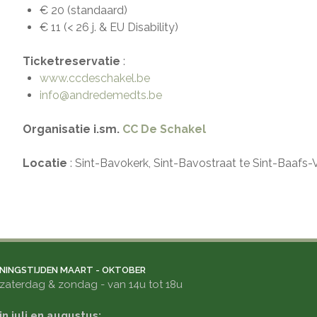
€ 20 (standaard)
€ 11 (< 26 j. & EU Disability)
Ticketreservatie
:
www.ccdeschakel.be
info@andredemedts.be
Organisatie i.sm.
CC De Schakel
Locatie
: Sint-Bavokerk, Sint-Bavostraat te Sint-Baafs-V
NINGSTIJDEN MAART - OKTOBER
zaterdag & zondag - van 14u tot 18u
in juli en augustus: