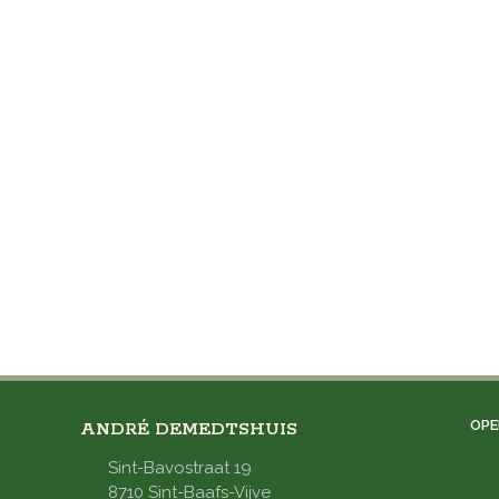
OPE
ANDRÉ DEMEDTSHUIS
Sint-Bavostraat 19
8710 Sint-Baafs-Vijve