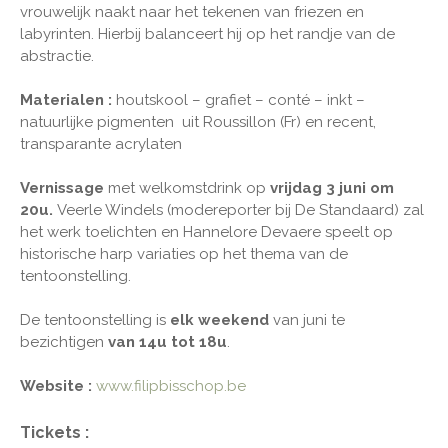
vrouwelijk naakt naar het tekenen van friezen en
labyrinten. Hierbij balanceert hij op het randje van de
abstractie.
Materialen :
houtskool – grafiet – conté – inkt –
natuurlijke pigmenten uit Roussillon (Fr) en recent,
transparante acrylaten
Vernissage
met welkomstdrink op
vrijdag 3 juni om
20u.
Veerle Windels (modereporter bij De Standaard) zal
het werk toelichten en Hannelore Devaere speelt op
historische harp variaties op het thema van de
tentoonstelling.
De tentoonstelling is
elk weekend
van juni te
bezichtigen
van 14u tot 18u
.
Website :
www.filipbisschop.be
Tickets :