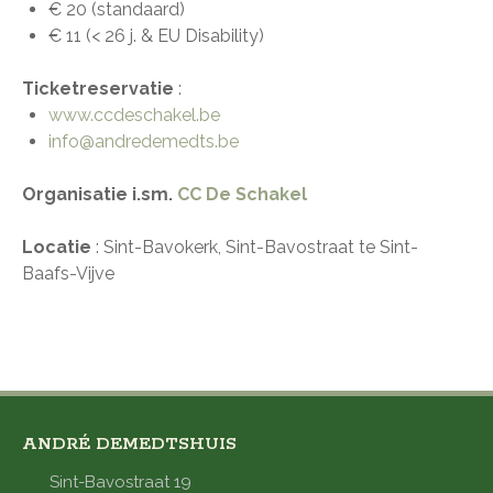
€ 20 (standaard)
€ 11 (< 26 j. & EU Disability)
Ticketreservatie
:
www.ccdeschakel.be
info@andredemedts.be
Organisatie i.sm.
CC De Schakel
Locatie
: Sint-Bavokerk, Sint-Bavostraat te Sint-
Baafs-Vijve
ANDRÉ DEMEDTSHUIS
Sint-Bavostraat 19