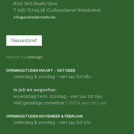
8710 Sint-Baafs-Vijve
T 056/67.45.38 (Cultuurdienst Wielsbeke)
info@andredemedts.be
Nieuwsbrief
website by
cdesign
OPENINGSTIJDEN MAART - OKTOBER
zaterdag & zondag - van 14u tot 18u
in juli en augustus:
woensdag t.e.m. zondag - van 14u tot 19u
mét gezellige zomerbar
CAVEA aan de Leie
OPENINGSTIJDEN NOVEMBER & FEBRUARI
zaterdag & zondag - van 14u tot 17u