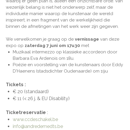
waarbij er geen plan is, alleen een onzichtbare orde. Van
wezenlijk belang is niet het onderwerp zelf, maar de
individuele manier waarop de kunstenaar de wereld
inspireert, in een fragment van de werkelijkheid die
binnen de afmetingen van het werk weer zijn gegeven.
We verwelkomen je graag op de
vernissage
van deze
expo op
zaterdag 7 juni om 17u30
met
Muzikaal intermezzo op klassieke accordeon door
Barbara Eva Ardenois om 18u.
Poëzie en voorstelling van de kunstenaars door Eddy
D'Haenens (stadsdichter Oudenaarde) om 19u
Tickets :
€ 20 (standaard)
€ 11 (< 26 j. & EU Disability)
Ticketreservatie
:
www.ccdeschakel.be
info@andredemedts.be