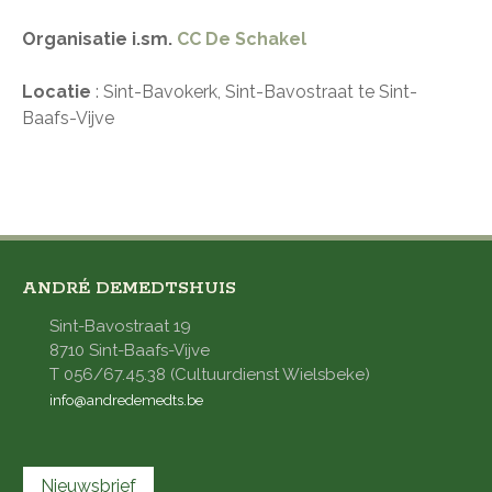
Organisatie i.sm.
CC De Schakel
Locatie
: Sint-Bavokerk, Sint-Bavostraat te Sint-
Baafs-Vijve
ANDRÉ DEMEDTSHUIS
Sint-Bavostraat 19
8710 Sint-Baafs-Vijve
T 056/67.45.38 (Cultuurdienst Wielsbeke)
info@andredemedts.be
Nieuwsbrief