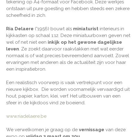
tekening op A4-formaat voor Facebook. Deze werkjes
ontstaan uit pure goesting en hebben steeds een zekere
scheefheid in zich.
Ria Delaere
(°1956) bouwt als
miniaturist
interieurs in
kijkkasten op schaal 1:12. Deze miniatuurboxen geven net
wel of net niet een
inkijk op het gewone dagelijkse
leven
. Ze zoekt daarvoor raakvlakken met wat eerder
normaal is of wat precies bevreemdend aanvoelt. Zowel
ervaringen met anderen als de actualiteit zijn voor haar
een inspiratiebron.
Een realistisch voorwerp is vaak vertrekpunt voor een
nieuwe kijkbox. Die worden voornamelijk vervaardigd uit
hout, papier, karton, klei, verf. Het uitbouwen van een
sfeer in de kijkdoos vind ze boeiend.
www.riadelaere.be
We verwelkomen je graag op de
vernissage
van deze
expo op
vrijdag 3 maart om 20u
.