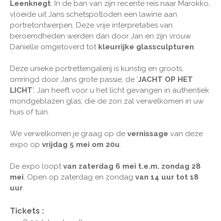
Leenknegt
. In de ban van zijn recente reis naar Marokko,
vloeide uit Jans schetspotloden een lawine aan
portretontwerpen. Deze vrije interpretaties van
beroemdheden werden dan door Jan en zijn vrouw
Danielle omgetoverd tot
kleurrijke glassculpturen
.
Deze unieke portrettengalerij is kunstig en groots,
omringd door Jans grote passie, de '
JACHT OP HET
LICHT
’. Jan heeft voor u het licht gevangen in authentiek
mondgeblazen glas, die de zon zal verwelkomen in uw
huis of tuin.
We verwelkomen je graag op de
vernissage
van deze
expo op
vrijdag 5 mei om 20u
.
De expo loopt
van zaterdag 6 mei t.e.m. zondag 28
mei
. Open op zaterdag en zondag
van 14 uur tot 18
uur
.
Tickets :