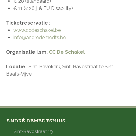
€ 20 (standaard)
€ 11 (< 26 j. & EU Disability)
Ticketreservatie
:
www.ccdeschakel.be
info@andredemedts.be
Organisatie i.sm.
CC De Schakel
Locatie
: Sint-Bavokerk, Sint-Bavostraat te Sint-
Baafs-Vijve
ANDRÉ DEMEDTSHUIS
Sint-Bavostraat 19