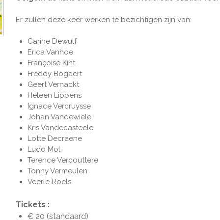
Er zullen deze keer werken te bezichtigen zijn van:
Carine Dewulf
Erica Vanhoe
Françoise Kint
Freddy Bogaert
Geert Vernackt
Heleen Lippens
Ignace Vercruysse
Johan Vandewiele
Kris Vandecasteele
Lotte Decraene
Ludo Mol
Terence Vercouttere
Tonny Vermeulen
Veerle Roels
Tickets :
€ 20 (standaard)