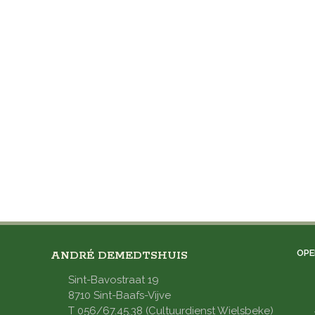
OPE
ANDRÉ DEMEDTSHUIS
Sint-Bavostraat 19
8710 Sint-Baafs-Vijve
T 056/67.45.38 (Cultuurdienst Wielsbeke)