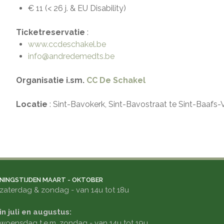
€ 11 (< 26 j. & EU Disability)
Ticketreservatie
:
www.ccdeschakel.be
info@andredemedts.be
Organisatie i.sm.
CC De Schakel
Locatie
: Sint-Bavokerk, Sint-Bavostraat te Sint-Baafs-V
NINGSTIJDEN MAART - OKTOBER
zaterdag & zondag - van 14u tot 18u
in juli en augustus:
woensdag t.e.m. zondag - van 14u tot 19u