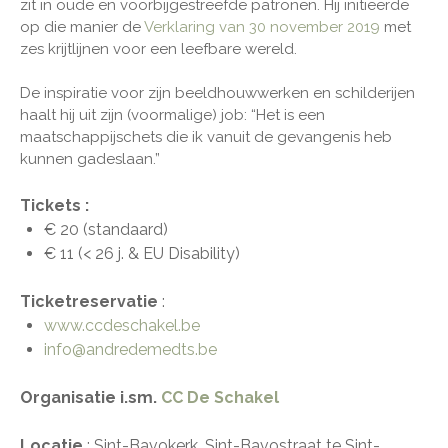
zit in oude en voorbijgestreefde patronen. Hij initieerde
op die manier de
Verklaring van 30 november 2019
met
zes krijtlijnen voor een leefbare wereld.
De inspiratie voor zijn beeldhouwwerken en schilderijen
haalt hij uit zijn (voormalige) job: “Het is een
maatschappijschets die ik vanuit de gevangenis heb
kunnen gadeslaan.”
Tickets :
€ 20 (standaard)
€ 11 (< 26 j. & EU Disability)
Ticketreservatie
:
www.ccdeschakel.be
info@andredemedts.be
Organisatie i.sm.
CC De Schakel
Locatie
: Sint-Bavokerk, Sint-Bavostraat te Sint-