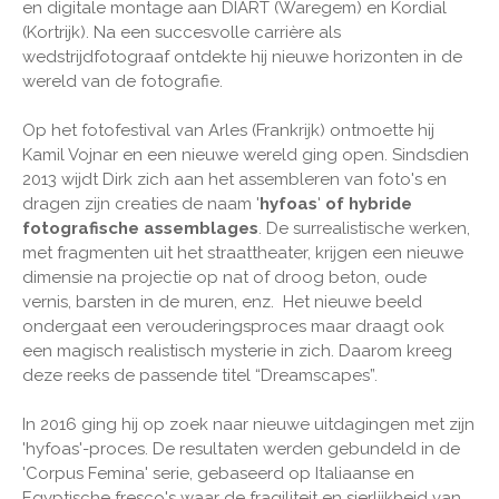
en digitale montage aan DIART (Waregem) en Kordial
(Kortrijk). Na een succesvolle carrière als
wedstrijdfotograaf ontdekte hij nieuwe horizonten in de
wereld van de fotografie.
Op het fotofestival van Arles (Frankrijk) ontmoette hij
Kamil Vojnar en een nieuwe wereld ging open. Sindsdien
2013 wijdt Dirk zich aan het assembleren van foto's en
dragen zijn creaties de naam '
hyfoas
'
of hybride
fotografische assemblages
. De surrealistische werken,
met fragmenten uit het straattheater, krijgen een nieuwe
dimensie na projectie op nat of droog beton, oude
vernis, barsten in de muren, enz. Het nieuwe beeld
ondergaat een verouderingsproces maar draagt ook
een magisch realistisch mysterie in zich. Daarom kreeg
deze reeks de passende titel “Dreamscapes”.
In 2016 ging hij op zoek naar nieuwe uitdagingen met zijn
'hyfoas'-proces. De resultaten werden gebundeld in de
'Corpus Femina' serie, gebaseerd op Italiaanse en
Egyptische fresco's waar de fragiliteit en sierlijkheid van