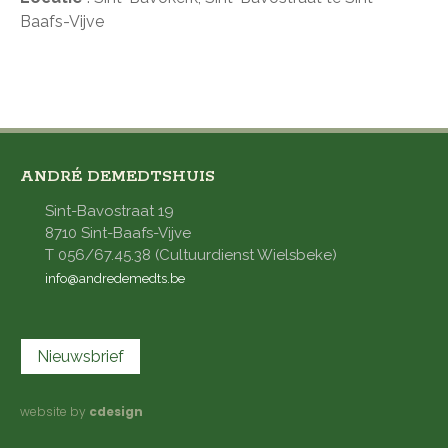
Baafs-Vijve
ANDRÉ DEMEDTSHUIS
Sint-Bavostraat 19
8710 Sint-Baafs-Vijve
T 056/67.45.38 (Cultuurdienst Wielsbeke)
info@andredemedts.be
Nieuwsbrief
website by
cdesign