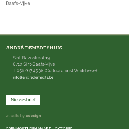
Baafs-Vijve
ANDRÉ DEMEDTSHUIS
Sint-Bavostraat 19
8710 Sint-Baafs-Vijve
T 056/67.45.38 (Cultuurdienst Wielsbeke)
info@andredemedts.be
Nieuwsbrief
website by
cdesign
OPENINGSTIJDEN MAART - OKTOBER