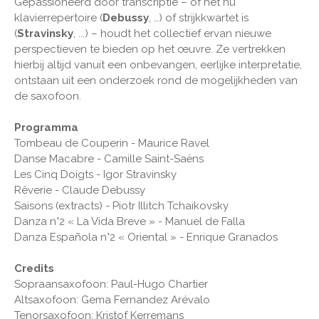
Gepassioneerd door transcriptie – of het nu
klavierrepertoire (
Debussy
, …) of strijkkwartet is
(
Stravinsky
, ...) – houdt het collectief ervan nieuwe
perspectieven te bieden op het œuvre. Ze vertrekken
hierbij altijd vanuit een onbevangen, eerlijke interpretatie,
ontstaan uit een onderzoek rond de mogelijkheden van
de saxofoon.
Programma
Tombeau de Couperin - Maurice Ravel
Danse Macabre - Camille Saint-Saëns
Les Cinq Doigts - Igor Stravinsky
Rêverie - Claude Debussy
Saisons (extracts) - Piotr Illitch Tchaikovsky
Danza n°2 « La Vida Breve » - Manuel de Falla
Danza Española n°2 « Oriental » - Enrique Granados
Credits
Sopraansaxofoon: Paul-Hugo Chartier
Altsaxofoon: Gema Fernandez Arévalo
Tenorsaxofoon: Kristof Kerremans