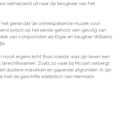
e reikhalzend uit naar de terugkeer van het
an het genie dat de onheilspellende muziek voor
send lyrisch op het eerste gehoor, een gevolg van
ntiek van componisten als Elgar en Vaughan Williams.
je.
nooit ergens écht thuis voelde, was zijn leven een
ziek terechtkwamen. Zoals zo vaak bij Mozart verbergt
ntet duistere indrukken en gapende afgronden. In zijn
aai met de geschifte edelkitsch van Herrmann.