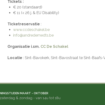
Tickets :
€ 20 (standaard)
€ 11 (< 26 j. & EU Disability)
Ticketreservatie
:
www.ccdeschakel.be
info@andredemedts.be
Organisatie i.sm.
CC De Schakel
Locatie
: Sint-Bavokerk, Sint-Bavostraat te Sint-Baafs-V
NINGSTIJDEN MAART - OKTOBER
zaterdag & zondag - van 14u tot 18u