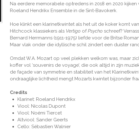
Na eerdere memorabele optredens in 2018 en 2020 kijken w
Roeland Hendrikx Ensemble in de Sint-Bavokerk.
Hoe klinkt een klarinetkwintet als het uit de koker komt v
Hitchcock klassiekers als
Vertigo
of
Psycho
schreef? Verras
Bernard Herrmanns (1911-1975) liefde voor de Britse Roma
Maar vlak onder die idyllische schil zindert een duister rand
Omdat W.A. Mozart op veel plekken welkom was, maar zich 
koffer vol ‘souvenirs de voyage’, die ook altijd in zijn mu
de façade van symmetrie en stabiliteit van het Klarinetkwi
ondraaglijke lichtheid mengt Mozarts kwintet bijzonder fr
Credits
Klarinet: Roeland Hendrikx
Viool: Nicolas Dupont
Viool: Noémi Tiercet
Altviool: Sander Geerts
Cello: Sébastien Walnier