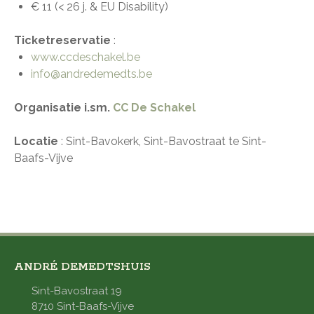
€ 11 (< 26 j. & EU Disability)
Ticketreservatie
:
www.ccdeschakel.be
info@andredemedts.be
Organisatie i.sm.
CC De Schakel
Locatie
: Sint-Bavokerk, Sint-Bavostraat te Sint-
Baafs-Vijve
ANDRÉ DEMEDTSHUIS
Sint-Bavostraat 19
8710 Sint-Baafs-Vijve