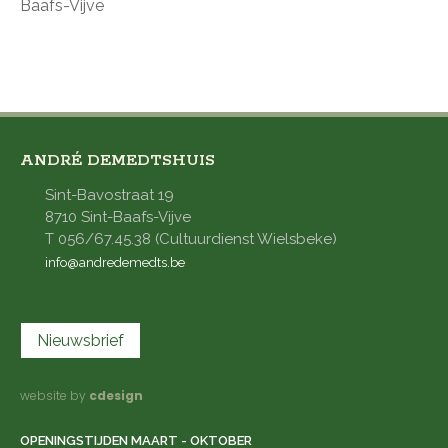
Baafs-Vijve
ANDRÉ DEMEDTSHUIS
Sint-Bavostraat 19
8710 Sint-Baafs-Vijve
T 056/67.45.38 (Cultuurdienst Wielsbeke)
info@andredemedts.be
Nieuwsbrief
website by
cdesign
OPENINGSTIJDEN MAART - OKTOBER