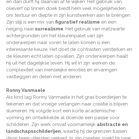
en dan durft hij daarvan af te wijken. Het gebruik van
olieverf op linnen doek biedt hem veel mogelijkheden
om textuur en diepte in zijn kunstwerken aan te brengen.
Zijn stijl is een mix van
figuratief realisme
en een
neiging naar
surrealisme
. Het gebruik van matzwarte
achtergronden om het kleurenpalet van zijn
onderwerpen naar voren te laten komen is een
interessante keuze. Het doet de contrasten versterken en
de kleuren echt laten opvallen, Zijn onderwerpen haalt
hij uit het dagelijkse leven. Hij wil in zijn werken de
complexiteit van menselijke emoties en ervaringen
vastleggen en delen met anderen.
Ronny Vanmaele
Als kind lag Ronny Vanmaele in het gras boerderijen te
tekenen en dat vroege verlangen naar creatie is blijven
sluimeren. Hij volgde kort een korte academische
vorming en ontwikkelde al doende een passie voor
schilderen. Zijn werk omvat voornamelijk
abstracte en
landschapsschilderijen
, waarbij hij de grenzen tussen
deze twee uitersten verkent. In zijn creaties zoekt hij naar