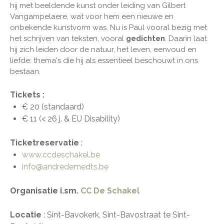
hij met beeldende kunst onder leiding van Gilbert
Vangampelaere, wat voor hem een nieuwe en
onbekende kunstvorm was. Nu is Paul vooral bezig met
het schrijven van teksten, vooral
gedichten
. Daarin laat
hij zich leiden door de natuur, het leven, eenvoud en
liefde: thema's die hij als essentieel beschouwt in ons
bestaan.
Tickets :
€ 20 (standaard)
€ 11 (< 26 j. & EU Disability)
Ticketreservatie
:
www.ccdeschakel.be
info@andredemedts.be
Organisatie i.sm.
CC De Schakel
Locatie
: Sint-Bavokerk, Sint-Bavostraat te Sint-