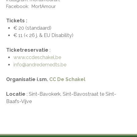
Facebook: MortAmour
Tickets :
€ 20 (standaard)
€ 11 (< 26 j. & EU Disability)
Ticketreservatie
:
www.ccdeschakel.be
info@andredemedts.be
Organisatie i.sm.
CC De Schakel
Locatie
: Sint-Bavokerk, Sint-Bavostraat te Sint-
Baafs-Vijve