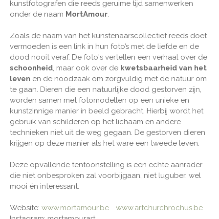
kunstfotografen die reeds geruime tijd samenwerken
onder de naam
MortAmour
.
Zoals de naam van het kunstenaarscollectief reeds doet
vermoeden is een link in hun foto’s met de liefde en de
dood nooit veraf. De foto's vertellen een verhaal over de
schoonheid
, maar ook over de
kwetsbaarheid van het
leven
en de noodzaak om zorgvuldig met de natuur om
te gaan. Dieren die een natuurlijke dood gestorven zijn,
worden samen met fotomodellen op een unieke en
kunstzinnige manier in beeld gebracht. Hierbij wordt het
gebruik van schilderen op het lichaam en andere
technieken niet uit de weg gegaan. De gestorven dieren
krijgen op deze manier als het ware een tweede leven.
Deze opvallende tentoonstelling is een echte aanrader
die niet onbesproken zal voorbijgaan, niet luguber, wel
mooi én interessant.
Website:
www.mortamour.be
-
www.artchurchrochus.be
Instagram: mortamourart