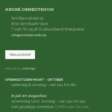
ANDRÉ DEMEDTSHUIS
Sint-Bavostraat 19
8710 Sint-Baafs-Vijve
T 056/67.45.38 (Cultuurdienst Wielsbeke)
info@andredemedts.be
Nieuwsbrief
website by
cdesign
OPENINGSTIJDEN MAART - OKTOBER
zaterdag & zondag - van 14u tot 18u
in juli en augustus:
woensdag t.e.m. zondag - van 14u tot 19u
mét gezellige zomerbar
CAVEA aan de Leie