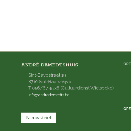
OPE
ANDRÉ DEMEDTSHUIS
Sint-Bavostraat 19
8710 Sint-Baafs-Vijve
T 056/67.45.38 (Cultuurdienst Wielsbeke)
info@andredemedts.be
OPE
Nieuwsbrief