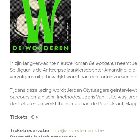
In zijn langverwachte nieuwe roman
De wonderen
neemt Je
Spilfiguur is de Antwerpse bankiersdochter Amandine, die o
vervolgens uitgehuwelijkt wordt aan een fortuinzoeker in d
Tijdens deze lezing wordt Jeroen Olyslaegers geïntervie
parcours en zijn schrijfmethodes. Jooris Van Hulle was j
der Letteren en werkt thans mee aan de Poëziekrant, Mappal
Tickets
: € 5
Ticketreservatie
:
info@andredemedts.be