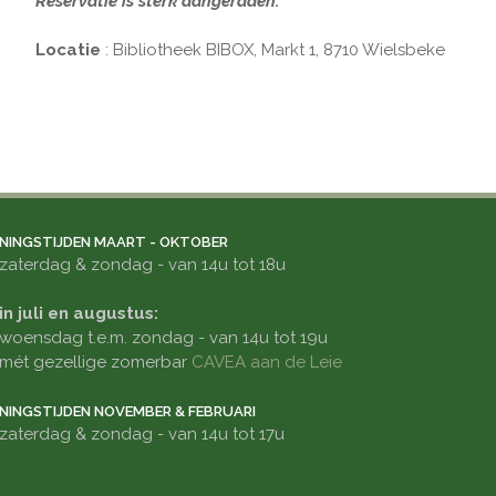
Reservatie is sterk aangeraden.
Locatie
: Bibliotheek BIBOX, Markt 1, 8710 Wielsbeke
NINGSTIJDEN MAART - OKTOBER
zaterdag & zondag - van 14u tot 18u
in juli en augustus:
woensdag t.e.m. zondag - van 14u tot 19u
mét gezellige zomerbar
CAVEA aan de Leie
NINGSTIJDEN NOVEMBER & FEBRUARI
zaterdag & zondag - van 14u tot 17u