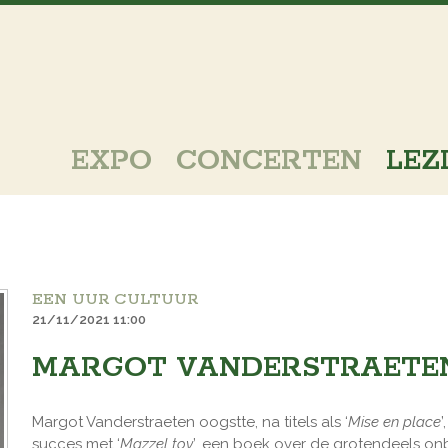
EXPO
CONCERTEN
LEZ
EEN UUR CULTUUR
21/11/2021 11:00
MARGOT VANDERSTRAETE
Margot Vanderstraeten oogstte, na titels als ‘
Mise en place
’,
succes met ‘
Mazzel tov
’, een boek over de grotendeels o