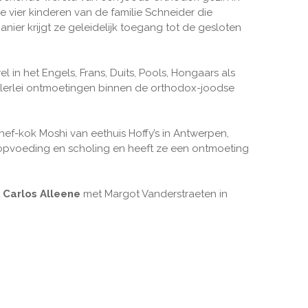
 vier kinderen van de familie Schneider die
nier krijgt ze geleidelijk toegang tot de gesloten
l in het Engels, Frans, Duits, Pools, Hongaars als
 allerlei ontmoetingen binnen de orthodox-joodse
chef-kok Moshi van eethuis Hoffy’s in Antwerpen,
e opvoeding en scholing en heeft ze een ontmoeting
t
Carlos Alleene
met Margot Vanderstraeten in