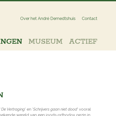
Over het André Demedtshuis
Contact
INGEN
MUSEUM
ACTIEF
N
 ‘
De Vertraging
’ en ’
Schrijvers gaan niet dood
’ vooral
nbekende wereld van een joods-orthodox gezin in