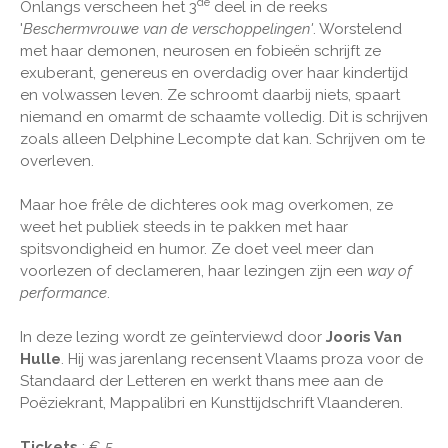
de
Onlangs verscheen het 3
deel in de reeks
'
Beschermvrouwe van de verschoppelingen'
. Worstelend
met haar demonen, neurosen en fobieën schrijft ze
exuberant, genereus en overdadig over haar kindertijd
en volwassen leven. Ze schroomt daarbij niets, spaart
niemand en omarmt de schaamte volledig. Dit is schrijven
zoals alleen Delphine Lecompte dat kan. Schrijven om te
overleven.
Maar hoe frêle de dichteres ook mag overkomen, ze
weet het publiek steeds in te pakken met haar
spitsvondigheid en humor. Ze doet veel meer dan
voorlezen of declameren, haar lezingen zijn een
way of
performance
.
In deze lezing wordt ze geïnterviewd door
Jooris Van
Hulle
. Hij was jarenlang recensent Vlaams proza voor de
Standaard der Letteren en werkt thans mee aan de
Poëziekrant, Mappalibri en Kunsttijdschrift Vlaanderen.
Tickets
: € 5