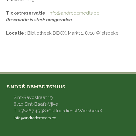
Ticketreservatie
:
info@andredemedts.be
Reservatie is sterk aangeraden.
Locatie
: Bibliotheek BIBOX, Markt 1, 8710 Wielsbeke
ANDRÉ DEMEDTSHUIS
Sint-Bavostraat 19
8710 Sint-Baafs-Vijve
T 056/67.45.38 (Cultuurdienst Wielsbeke)
info@andredemedts.be