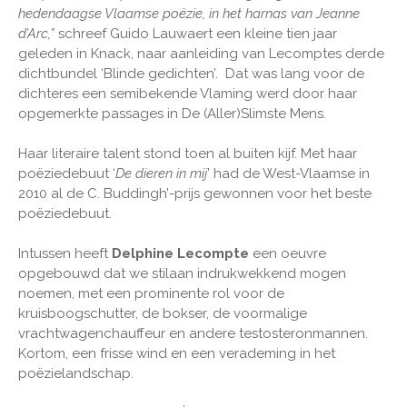
hedendaagse Vlaamse poëzie, in het harnas van Jeanne
d’Arc,”
schreef Guido Lauwaert een kleine tien jaar
geleden in Knack, naar aanleiding van Lecomptes derde
dichtbundel ‘Blinde gedichten’. Dat was lang voor de
dichteres een semibekende Vlaming werd door haar
opgemerkte passages in De (Aller)Slimste Mens.
Haar literaire talent stond toen al buiten kijf. Met haar
poëziedebuut ‘
De dieren in mij
’ had de West-Vlaamse in
2010 al de C. Buddingh’-prijs gewonnen voor het beste
poëziedebuut.
Intussen heeft
Delphine Lecompte
een oeuvre
opgebouwd dat we stilaan indrukwekkend mogen
noemen, met een prominente rol voor de
kruisboogschutter, de bokser, de voormalige
vrachtwagenchauffeur en andere testosteronmannen.
Kortom, een frisse wind en een verademing in het
poëzielandschap.