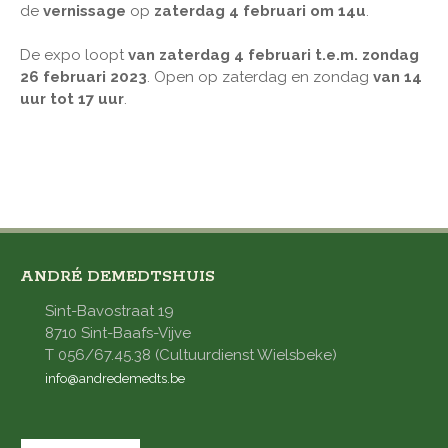
de
vernissage
op
zaterdag 4 februari om 14u
.
De expo loopt
van zaterdag 4 februari t.e.m. zondag
26 februari 2023
. Open op zaterdag en zondag
van 14
uur tot 17 uur
.
ANDRÉ DEMEDTSHUIS
Sint-Bavostraat 19
8710 Sint-Baafs-Vijve
T 056/67.45.38 (Cultuurdienst Wielsbeke)
info@andredemedts.be