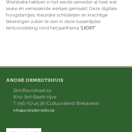
Wielsbeke hebben in het eerste semester al heel wat
leuke en verrassende werkjes gemaakt. Deze digitale
hoogstandjes, kleurrijke schilderijen en krachtige
tekeningen zullen te zien in deze tussentijdse
tentoonstelling rond het jaarthema
'LICHT'
.
ANDRÉ DEMEDTSHUIS
Sint-Bavostraat 19
8710 Sint-Baafs-Vijve
T 056/67.45.38 (Cultuurdienst Wielsbeke)
info@andredemedts.be