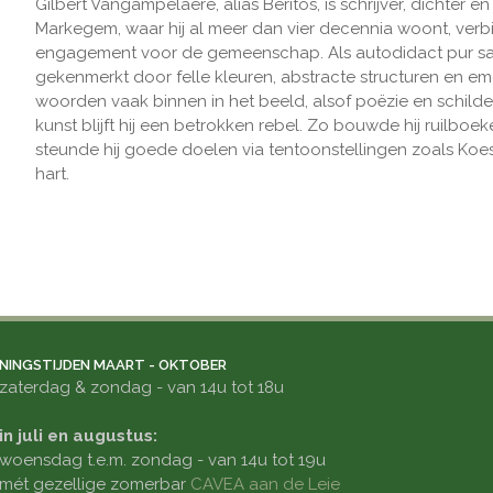
Gilbert Vangampelaere, alias Beritos, is schrijver, dichter e
Markegem, waar hij al meer dan vier decennia woont, verbi
engagement voor de gemeenschap. Als autodidact pur san
gekenmerkt door felle kleuren, abstracte structuren en emot
woorden vaak binnen in het beeld, alsof poëzie en schild
kunst blijft hij een betrokken rebel. Zo bouwde hij ruilboe
steunde hij goede doelen via tentoonstellingen zoals Koest
hart.
NINGSTIJDEN MAART - OKTOBER
zaterdag & zondag - van 14u tot 18u
in juli en augustus:
woensdag t.e.m. zondag - van 14u tot 19u
mét gezellige zomerbar
CAVEA aan de Leie