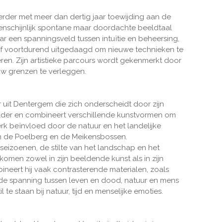
rder met meer dan dertig jaar toewijding aan de
ogenschijnlijk spontane maar doordachte beeldtaal
naar een spanningsveld tussen intuïtie en beheersing,
elf voortdurend uitgedaagd om nieuwe technieken te
en. Zijn artistieke parcours wordt gekenmerkt door
uw grenzen te verleggen.
it Dentergem die zich onderscheidt door zijn
schilder en combineert verschillende kunstvormen om
terk beïnvloed door de natuur en het landelijke
n de Poelberg en de Meikensbossen.
seizoenen, de stilte van het landschap en het
komen zowel in zijn beeldende kunst als in zijn
neert hij vaak contrasterende materialen, zoals
 de spanning tussen leven en dood, natuur en mens
te staan bij natuur, tijd en menselijke emoties.