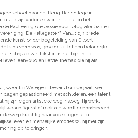
agere school naar het Heilig-Hartcollege in
n van zijn vader en werd hij actief in het
kelde Paul een grote passie voor fotografie. Samen
vereniging “De Kallegasten”. Vanuit zijn brede
ldende kunst, onder begeleiding van Gilbert
 kunstvorm was, groeide uit tot een belangrijke
het schrijven van teksten, in het bijzonder
t leven, eenvoud en liefde, thema’s die hij als
po”, woont in Waregem, bekend om de jaarlijkse
zijn dagen gepassioneerd met schilderen, een talent
j zijn eigen artistieke weg insloeg. Hij werkt
tijl waarin figuratief realisme wordt gecombineerd
t onderwerp krachtig naar voren tegen een
kse leven en menselijke emoties wil hij met zijn
e mening op te dringen.