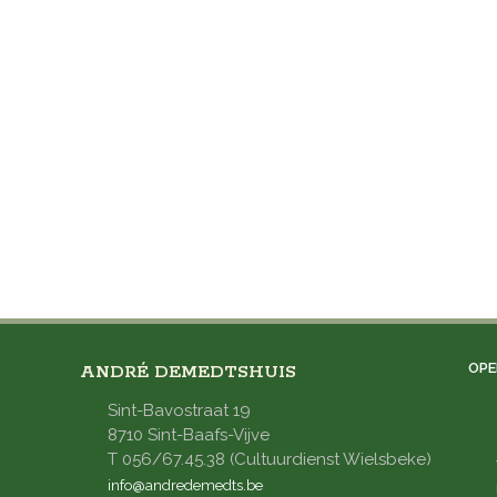
OPE
ANDRÉ DEMEDTSHUIS
Sint-Bavostraat 19
8710 Sint-Baafs-Vijve
T 056/67.45.38 (Cultuurdienst Wielsbeke)
info@andredemedts.be