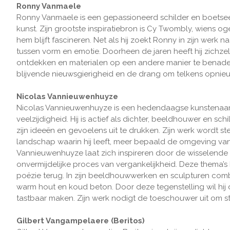
Ronny Vanmaele
Ronny Vanmaele is een gepassioneerd schilder en boetsee
kunst. Zijn grootste inspiratiebron is Cy Twombly, wiens 
hem blijft fascineren. Net als hij zoekt Ronny in zijn werk 
tussen vorm en emotie. Doorheen de jaren heeft hij zichz
ontdekken en materialen op een andere manier te benader
blijvende nieuwsgierigheid en de drang om telkens opnie
Nicolas Vannieuwenhuyze
Nicolas Vannieuwenhuyze is een hedendaagse kunstenaar u
veelzijdigheid. Hij is actief als dichter, beeldhouwer en 
zijn ideeën en gevoelens uit te drukken. Zijn werk wordt s
landschap waarin hij leeft, meer bepaald de omgeving va
Vannieuwenhuyze laat zich inspireren door de wisselende 
onvermijdelijke proces van vergankelijkheid. Deze thema’s 
poëzie terug. In zijn beeldhouwwerken en sculpturen combi
warm hout en koud beton. Door deze tegenstelling wil hij
tastbaar maken. Zijn werk nodigt de toeschouwer uit om stil 
Gilbert Vangampelaere (Beritos)