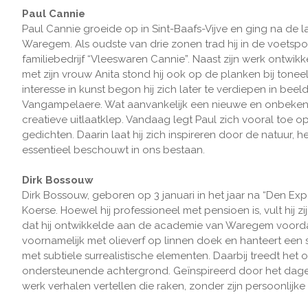
Paul Cannie
Paul Cannie groeide op in Sint-Baafs-Vijve en ging na de l
Waregem. Als oudste van drie zonen trad hij in de voetspore
familiebedrijf “Vleeswaren Cannie”. Naast zijn werk ontwik
met zijn vrouw Anita stond hij ook op de planken bij toneel
interesse in kunst begon hij zich later te verdiepen in bee
Vangampelaere. Wat aanvankelijk een nieuwe en onbekende
creatieve uitlaatklep. Vandaag legt Paul zich vooral toe op 
gedichten. Daarin laat hij zich inspireren door de natuur, he
essentieel beschouwt in ons bestaan.
Dirk Bossouw
Dirk Bossouw, geboren op 3 januari in het jaar na “Den Ex
Koerse. Hoewel hij professioneel met pensioen is, vult hij 
dat hij ontwikkelde aan de academie van Waregem voordat hi
voornamelijk met olieverf op linnen doek en hanteert een s
met subtiele surrealistische elementen. Daarbij treedt he
ondersteunende achtergrond. Geïnspireerd door het dagelij
werk verhalen vertellen die raken, zonder zijn persoonlijk