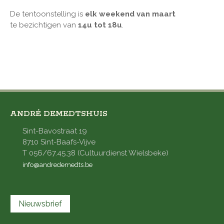
De tentoonstelling is
elk weekend van maart
te bezichtigen van
14u tot 18u
.
ANDRÉ DEMEDTSHUIS
Sint-Bavostraat 19
8710 Sint-Baafs-Vijve
T 056/67.45.38 (Cultuurdienst Wielsbeke)
info@andredemedts.be
Nieuwsbrief