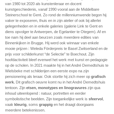
van 1980 tot 2020 als kunstenleraar en docent
kunstgeschiedenis, vanaf 1990 vooral aan de Middelbare
Steinerschool te Gent. Zo rond de millenniumwende begon hij
vaker te exposeren, thuis en in zijn atelier of ook bij allerlei
gelegenheden en in enkele galeries (galerie Link te Gent en
diens opvolger te Antwerpen, de Egelantier te Otegem). Af en
toe nam hij deel aan beurzen zoals meerdere edities van
Binnenkijken in Brugge. Hij werd ook winnaar van enkele
mooie prijzen : Weleda Förderpreis te Basel Zwitserland en de
prijs voor schilderkunst “de Selectie” te Boechout. Zijn
hoofdactiviteit bleef evenwel het werk met kunst en pedagogie
op de scholen. In 2021 maakte hij in het André Demedtshuis te
Wielsbeke met schilderijen een eerste expo na zijn
pensionering als leraar. Ook stortte hij zich meer op
grafisch
werk.
Dit grafisch oeuvre komt nu in het André Demedtshuis
tentoon. Zijn
etsen, monotypes en linogravures
zijn qua
inhoud uiteenlopend : natuur, portretten en eerder
symbolistische beelden. Zijn toegankelijke werk is
sfeervol
,
vaak
kleurig
, soms
grappig
en het draagt doorgaans
meerdere betekenissen.