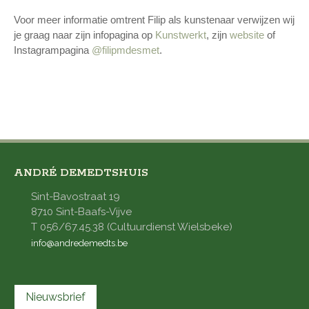
Voor meer informatie omtrent Filip als kunstenaar verwijzen wij
je graag naar zijn infopagina op
Kunstwerkt
, zijn
website
of
Instagrampagina
@filipmdesmet
.
ANDRÉ DEMEDTSHUIS
Sint-Bavostraat 19
8710 Sint-Baafs-Vijve
T 056/67.45.38 (Cultuurdienst Wielsbeke)
info@andredemedts.be
Nieuwsbrief