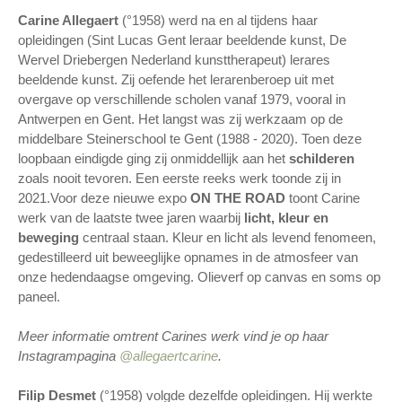
Carine Allegaert
(°1958) werd na en al tijdens haar
opleidingen (Sint Lucas Gent leraar beeldende kunst, De
Wervel Driebergen Nederland kunsttherapeut) lerares
beeldende kunst. Zij oefende het lerarenberoep uit met
overgave op verschillende scholen vanaf 1979, vooral in
Antwerpen en Gent. Het langst was zij werkzaam op de
middelbare Steinerschool te Gent (1988 - 2020). Toen deze
loopbaan eindigde ging zij onmiddellijk aan het
schilderen
zoals nooit tevoren. Een eerste reeks werk toonde zij in
2021.Voor deze nieuwe expo
ON THE ROAD
toont Carine
werk van de laatste twee jaren waarbij
licht, kleur en
beweging
centraal staan. Kleur en licht als levend fenomeen,
gedestilleerd uit beweeglijke opnames in de atmosfeer van
onze hedendaagse omgeving. Olieverf op canvas en soms op
paneel.
Meer informatie omtrent Carines werk vind je op haar
Instagrampagina
@a
llegaertcarine
.
Filip Desmet
(°1958) volgde dezelfde opleidingen. Hij werkte