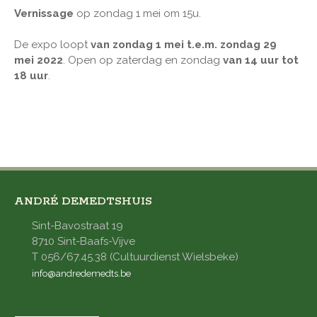
Vernissage
op zondag 1 mei om 15u.
De expo loopt
van zondag 1 mei t.e.m. zondag 29
mei 2022
. Open op zaterdag en zondag
van 14 uur tot
18 uur
.
ANDRÉ DEMEDTSHUIS
Sint-Bavostraat 19
8710 Sint-Baafs-Vijve
T 056/67.45.38 (Cultuurdienst Wielsbeke)
info@andredemedts.be