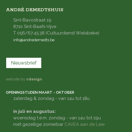
ANDRÉ DEMEDTSHUIS
Sint-Bavostraat 19
8710 Sint-Baafs-Vijve
T 056/67.45.38 (Cultuurdienst Wielsbeke)
info@andredemedts.be
Nieuwsbrief
website by
cdesign
OPENINGSTIJDEN MAART - OKTOBER
zaterdag & zondag - van 14u tot 18u
in juli en augustus:
woensdag t.e.m. zondag - van 14u tot 19u
mét gezellige zomerbar
CAVEA aan de Leie