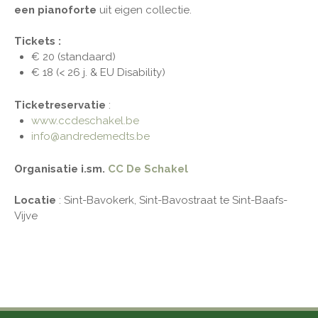
een pianoforte
uit eigen collectie.
Tickets :
€ 20 (standaard)
€ 18 (< 26 j. & EU Disability)
Ticketreservatie
:
www.ccdeschakel.be
info@andredemedts.be
Organisatie i.sm.
CC De Schakel
Locatie
: Sint-Bavokerk, Sint-Bavostraat te Sint-Baafs-
Vijve