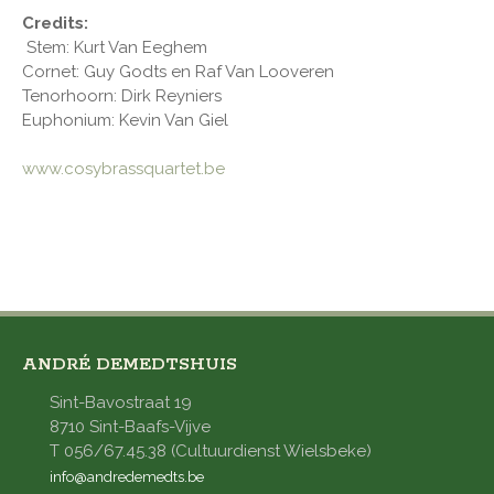
Credits:
Stem: Kurt Van Eeghem
Cornet: Guy Godts en Raf Van Looveren
Tenorhoorn: Dirk Reyniers
Euphonium: Kevin Van Giel
www.cosybrassquartet.be
ANDRÉ DEMEDTSHUIS
Sint-Bavostraat 19
8710 Sint-Baafs-Vijve
T 056/67.45.38 (Cultuurdienst Wielsbeke)
info@andredemedts.be