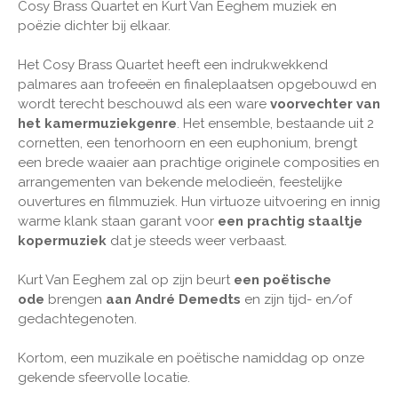
Cosy Brass Quartet en Kurt Van Eeghem muziek en
poëzie dichter bij elkaar.
Het Cosy Brass Quartet heeft een indrukwekkend
palmares aan trofeeën en finaleplaatsen opgebouwd en
wordt terecht beschouwd als een ware
voorvechter van
het kamermuziekgenre
. Het ensemble, bestaande uit 2
cornetten, een tenorhoorn en een euphonium, brengt
een brede waaier aan prachtige originele composities en
arrangementen van bekende melodieën, feestelijke
ouvertures en filmmuziek. Hun virtuoze uitvoering en innig
warme klank staan garant voor
een prachtig staaltje
kopermuziek
dat je steeds weer verbaast.
Kurt Van Eeghem zal op zijn beurt
een poëtische
ode
brengen
aan André Demedts
en zijn tijd- en/of
gedachtegenoten.
Kortom, een muzikale en poëtische namiddag op onze
gekende sfeervolle locatie.