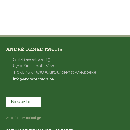
ANDRÉ DEMEDTSHUIS
Sint-Bavostraat 19
8710 Sint-Baafs-Vijve
T 056/67.45.38 (Cultuurdienst Wielsbeke)
info@andredemedts.be
Nieuwsbrief
website by
cdesign