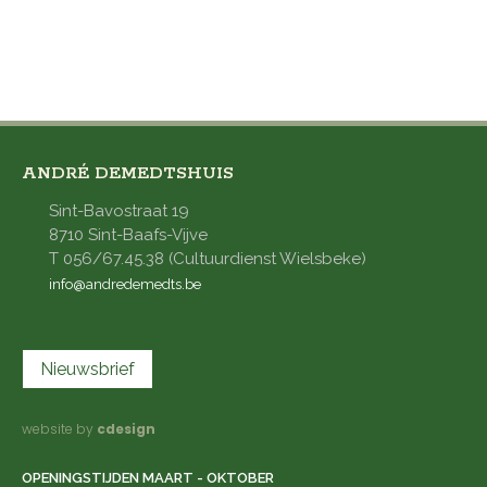
ANDRÉ DEMEDTSHUIS
Sint-Bavostraat 19
8710 Sint-Baafs-Vijve
T 056/67.45.38 (Cultuurdienst Wielsbeke)
info@andredemedts.be
Nieuwsbrief
website by
cdesign
OPENINGSTIJDEN MAART - OKTOBER