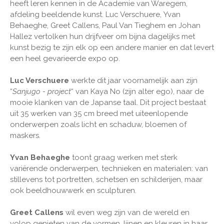
heeft leren kennen in de Academie van Waregem,
afdeling beeldende kunst. Luc Verschuere, Yvan
Behaeghe, Greet Callens, Paul Van Tieghem en Johan
Hallez vertolken hun drijfveer om bijna dagelijks met
kunst bezig te zijn elk op een andere manier en dat levert
een heel gevarieerde expo op.
Luc Verschuere
werkte dit jaar voornamelijk aan zijn
“
Sanjugo - project
“ van Kaya No (zijn alter ego), naar de
mooie klanken van de Japanse taal. Dit project bestaat
uit 35 werken van 35 cm breed met uiteenlopende
onderwerpen zoals licht en schaduw, bloemen of
maskers.
Yvan Behaeghe
toont graag werken met sterk
variërende onderwerpen, technieken en materialen: van
stillevens tot portretten, schetsen en schilderijen, maar
ook beeldhouwwerk en sculpturen.
Greet Callens
wil even weg zijn van de wereld en
volop genieten van de vormen, lijnen en kleuren in haar