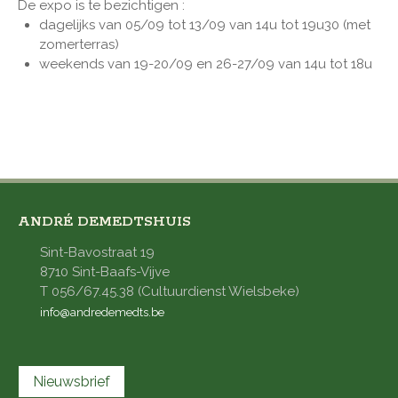
De expo is te bezichtigen :
dagelijks van 05/09 tot 13/09 van 14u tot 19u30 (met
zomerterras)
weekends van 19-20/09 en 26-27/09 van 14u tot 18u
ANDRÉ DEMEDTSHUIS
Sint-Bavostraat 19
8710 Sint-Baafs-Vijve
T 056/67.45.38 (Cultuurdienst Wielsbeke)
info@andredemedts.be
Nieuwsbrief