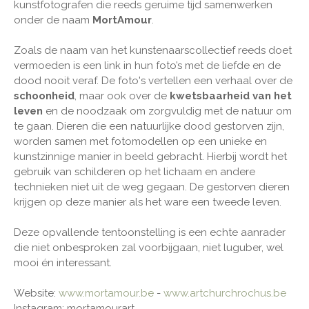
kunstfotografen die reeds geruime tijd samenwerken
onder de naam
MortAmour
.
Zoals de naam van het kunstenaarscollectief reeds doet
vermoeden is een link in hun foto’s met de liefde en de
dood nooit veraf. De foto's vertellen een verhaal over de
schoonheid
, maar ook over de
kwetsbaarheid van het
leven
en de noodzaak om zorgvuldig met de natuur om
te gaan. Dieren die een natuurlijke dood gestorven zijn,
worden samen met fotomodellen op een unieke en
kunstzinnige manier in beeld gebracht. Hierbij wordt het
gebruik van schilderen op het lichaam en andere
technieken niet uit de weg gegaan. De gestorven dieren
krijgen op deze manier als het ware een tweede leven.
Deze opvallende tentoonstelling is een echte aanrader
die niet onbesproken zal voorbijgaan, niet luguber, wel
mooi én interessant.
Website:
www.mortamour.be
-
www.artchurchrochus.be
Instagram: mortamourart