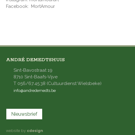
Facebook: MortAmour
ANDRÉ DEMEDTSHUIS
Sint-Bavostraat 19
8710 Sint-Baafs-Vijve
T 056/67.45.38 (Cultuurdienst Wielsbeke)
info@andredemedts.be
Nieuwsbrief
website by
cdesign