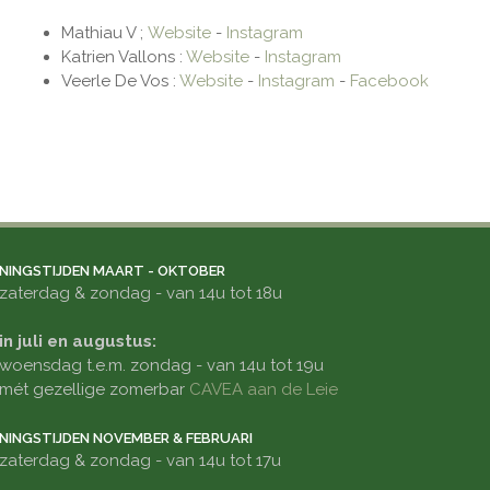
Mathiau V ;
Website
-
Instagram
Katrien Vallons :
Website
-
Instagram
Veerle De Vos :
Website
-
Instagram
-
Facebook
NINGSTIJDEN MAART - OKTOBER
zaterdag & zondag - van 14u tot 18u
in juli en augustus:
woensdag t.e.m. zondag - van 14u tot 19u
mét gezellige zomerbar
CAVEA aan de Leie
NINGSTIJDEN NOVEMBER & FEBRUARI
zaterdag & zondag - van 14u tot 17u