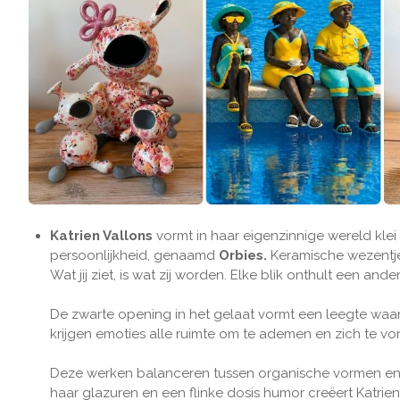
Katrien Vallons
vormt in haar eigenzinnige wereld klei 
persoonlijkheid, genaamd
Orbies.
Keramische wezentje
Wat jij ziet, is wat zij worden. Elke blik onthult een ande
De zwarte opening in het gelaat vormt een leegte waar
krijgen emoties alle ruimte om te ademen en zich te vo
Deze werken balanceren tussen organische vormen en s
haar glazuren en een flinke dosis humor creëert Katri