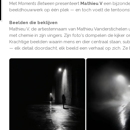
Met
Moments Between
presenteert
Mathieu V
een bijzonder
beeldhouwwerk op één plek — en toch voelt de tentoonste
Beelden die beklijven
Mathieu V, de artiestennaam van Mathieu Vanderstichelen 
met chemie in zijn vingers. Zijn foto's dompelen de kijker o
Krachtige beelden waarin mens en dier centraal staan, sub
— elk detail doordacht, elk beeld een verhaal op zich. Z