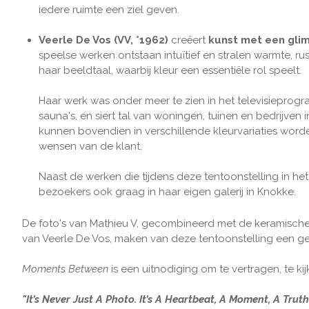
iedere ruimte een ziel geven.
Veerle De Vos (VV, °1962)
creëert
kunst met een glim
speelse werken ontstaan intuïtief en stralen warmte, rust
haar beeldtaal, waarbij kleur een essentiële rol speelt.
Haar werk was onder meer te zien in het televisiepro
sauna's, en siert tal van woningen, tuinen en bedrijven 
kunnen bovendien in verschillende kleurvariaties worde
wensen van de klant.
Naast de werken die tijdens deze tentoonstelling in he
bezoekers ook graag in haar eigen galerij in Knokke.
De foto's van Mathieu V, gecombineerd met de keramische c
van Veerle De Vos, maken van deze tentoonstelling een geva
Moments Between
is een uitnodiging om te vertragen, te ki
"It’s Never Just A Photo. It’s A Heartbeat, A Moment, A Truth