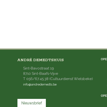
OPE
ANDRÉ DEMEDTSHUIS
Sint-Bavostraat 19
8710 Sint-Baafs-Vijve
T 056/67.45.38 (Cultuurdienst Wielsbeke)
info@andredemedts.be
OPE
Nieuwsbrief