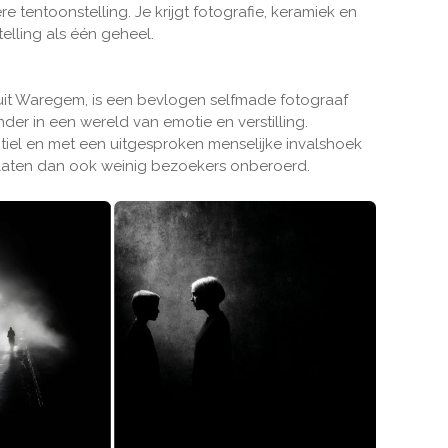
e tentoonstelling. Je krijgt fotografie, keramiek en
lling als één geheel.
uit Waregem, is een bevlogen selfmade fotograaf
nder in een wereld van emotie en verstilling.
tiel en met een uitgesproken menselijke invalshoek
e laten dan ook weinig bezoekers onberoerd.