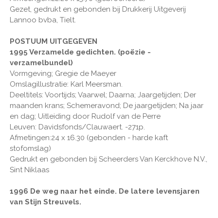
Gezet, gedrukt en gebonden bij Drukkerij Uitgeverij
Lannoo bvba, Tielt.
POSTUUM UITGEGEVEN
1995 Verzamelde gedichten. (poëzie -
verzamelbundel)
Vormgeving; Gregie de Maeyer
Omslagillustratie: Karl Meersman.
Deeltitels: Voortijds; Vaarwel; Daarna; Jaargetijden; Der
maanden krans; Schemeravond; De jaargetijden; Na jaar
en dag; Uitleiding door Rudolf van de Perre
Leuven: Davidsfonds/Clauwaert. -271p.
Afmetingen:24 x 16.30 (gebonden - harde kaft
stofomslag)
Gedrukt en gebonden bij Scheerders Van Kerckhove N.V.,
Sint Niklaas
1996 De weg naar het einde. De latere levensjaren
van Stijn Streuvels.