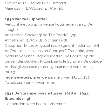
Overdruk uit: Elsevier's Geïllustreerd
Maandschrift1939,dec., p. 391-410.
1940 Vaarwel. (poëzie)
Verlucht met oorspronkelijke houtsneden van L. De
Jaegher.
Antwerpen: Boekengilde "Die Poorte". -71p.
Afmetingen: 21.70 x 15.40 (ingenaaid)
Colophon: Dit boek, gezet in de Egmont- letter van S.H.
de Roos met initialen van Georges F. Trenholm, werd
gedrukt voor het Uitgeversbedrijf "Die Poorte" op de
persen der Drukkerij P. Lombaerts te Schoten. De oplage
bedraagt 250 exemplaren, genummerd van 1 tot 250,
plus 3
recensie-exemplaren genummerd van 251 tot 280.
Tweekleurendruk: zwart-rood
1941 De Vlaamse poëzie tussen 1918 en 1941.
(bloemlezing)
Het bandontwerp is van Joris Minne.