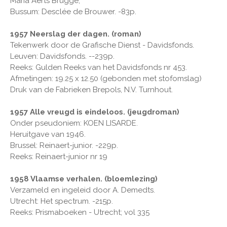
Maria Aerts Brugge;
Bussum: Desclée de Brouwer. -83p.
1957 Neerslag der dagen. (roman)
Tekenwerk door de Grafische Dienst - Davidsfonds.
Leuven: Davidsfonds. --239p.
Reeks: Gulden Reeks van het Davidsfonds nr 453.
Afmetingen: 19.25 x 12.50 (gebonden met stofomslag)
Druk van de Fabrieken Brepols, N.V. Turnhout.
1957 Alle vreugd is eindeloos. (jeugdroman)
Onder pseudoniem: KOEN LISARDE.
Heruitgave van 1946.
Brussel: Reinaert-junior. -229p.
Reeks: Reinaert-junior nr 19
1958 Vlaamse verhalen. (bloemlezing)
Verzameld en ingeleid door A. Demedts.
Utrecht: Het spectrum. -215p.
Reeks: Prismaboeken - Utrecht; vol 335