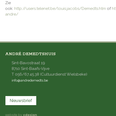
Zie
ook:
http://users.telenet.be/louis.jacobs/Demedts.htm
of
ht
andre/
ANDRÉ DEMEDTSHUIS
Sint-Bavostraat 19
8710 Sint-Baafs-Vijve
T 056/67.45.38 (Cultuurdienst Wielsbeke)
info@andredemedts.be
Nieuwsbrief
website by
cdesign