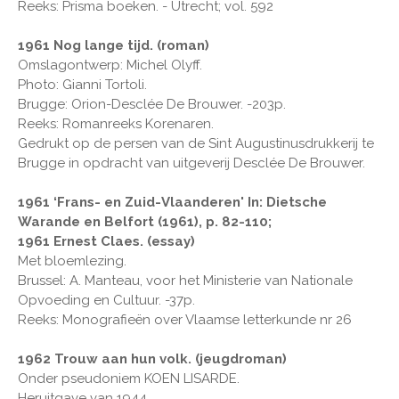
Reeks: Prisma boeken. - Utrecht; vol. 592
1961 Nog lange tijd. (roman)
Omslagontwerp: Michel Olyff.
Photo: Gianni Tortoli.
Brugge: Orion-Desclée De Brouwer. -203p.
Reeks: Romanreeks Korenaren.
Gedrukt op de persen van de Sint Augustinusdrukkerij te
Brugge in opdracht van uitgeverij Desclée De Brouwer.
1961 ‘Frans- en Zuid-Vlaanderen' In: Dietsche
Warande en Belfort (1961), p. 82-110;
1961 Ernest Claes. (essay)
Met bloemlezing.
Brussel: A. Manteau, voor het Ministerie van Nationale
Opvoeding en Cultuur. -37p.
Reeks: Monografieën over Vlaamse letterkunde nr 26
1962 Trouw aan hun volk. (jeugdroman)
Onder pseudoniem KOEN LISARDE.
Heruitgave van 1944