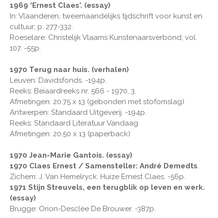
1969 ‘Ernest Claes'. (essay)
In: Vlaanderen, tweemaandelijks tijdschrift voor kunst en
cultuur; p. 277-332.
Roeselare: Christelijk Vlaams Kunstenaarsverbond; vol.
107. -55p.
1970 Terug naar huis. (verhalen)
Leuven: Davidsfonds. -194p.
Reeks: Beiaardreeks nr. 566 - 1970, 3.
Afmetingen: 20.75 x 13 (gebonden met stofomslag)
Antwerpen: Standaard Uitgeverij. -194p.
Reeks: Standaard Literatuur Vandaag
Afmetingen: 20.50 x 13 (paperback)
1970 Jean-Marie Gantois. (essay)
1970 Claes Ernest / Samensteller: André Demedts
.
Zichem: J. Van Hemelryck: Huize Ernest Claes. -56p.
1971 Stijn Streuvels, een terugblik op leven en werk.
(essay)
Brugge: Orion-Desclée De Brouwer. -387p.