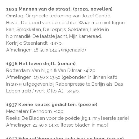
1933 Mannen van de straat. (proza, novellen)
Omslag: Origineele teekening van Jozef Cantré.
Bevat: De dood van den dichter, Waar men niet tegen
kan, Smokkelen, De losprijs, Soldaten, Liefde in
Normandië, De laatste jacht, Mijn kameraad.
Kortrijk: Steenlandt. -143p.
Afmetingen: 18.50 x 13.25 (ingenaaid)
1936 Het leven drijft. (roman)
Rotterdam: Van Nijgh & Van Ditmar. -412p.
Afmetingen: 19.50 x 13.50 (gebonden in linnen kaft)
In 1939 uitgegeven bij Rabenpresse te Berlijn als ‘Das
Leben treibt' (vert. Otto A.). -349p.
1937 Kleine keuze: gedichten. (poëzie)
Mechelen: Eenhoorn. -10p.
Reeks: De Bladen voor de poëzie; jrg.1, nr.5 [eerste serie]
Afmetingen:22.50 x 14.30 (losse bladen in map)
1937 Edward Vermeulen, schrijver en boer. (essay)