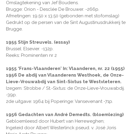
Omslagtekening van Jef Boudens.
Brugge: Orion - Desclée De Brouwer. -266p.
Afmetingen: 19.50 x 13.50 (gebonden met stofomslag)
Gedrukt op de persen van de Sint Augustinusdrukkerij te
Brugge.
1955 Stijn Streuvels. (essay)
Brussel: Elsevier. -132p.
Reeks: Prominenten nr 2
1955 ‘Frans-Vlaanderen' In: Vlaanderen, nr. 22 (1955)
1956 De abdij van Vlaanderens Westhoek, de Onze-
Lieve-Vrouwabdij van Sint-Sixtus te Westvleteren.
Izegem: Strobbe / St.-Sixtus: de Onze-Lieve-Vrouwabdij.
-39p.
2de uitgave: 1964 bij Poperinge: Vansevenant -71p.
1956 Gedachten van André Demedts. (bloemlezing)
Gebloemleesd door Hubert van Herreweghen;
Ingeleid door Albert Westerlinck pseud. v. José Joris