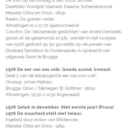
De foto op de omslag is van Joost Strosse.
Deeltitels: Voortijds; Vaarwel; Daarna; Schemeravond.
Melsele: Orbis en Orion. -162p.
Reeks: De gulden veder.
Afmetingen:21 x 12.70 (gebrocheerd)
Colofon: De ‘Verzamelde gedichten' van André Demedts,
gezet uit de garamonds 10 pts., werden in het voorjaar
van 1976 gedrukt op 90 grs editie op de persen van
Drukkerij Sanderus te Oudenaarde, in opdracht van
uitgeverij Orion te Brugge.
1976 De eer van ons volk: Goede avond. (roman)
Deel 3 van de tetralogie‘De eer van ons volk'.
Omslag: Johan Mahieu.
Brugge: Orion / Nijmegen: B. Gottmer. -360p.
Afmetingen: 19.50 x 12.50 (ingenaaid)
1976 Geluk in december. (Het eerste jaar) (Proza)
1976 De waarheid stelt niet teleur.
Ingeleid door Anton van Wilderode.
Melsele: Orbis en Orion. -96p.