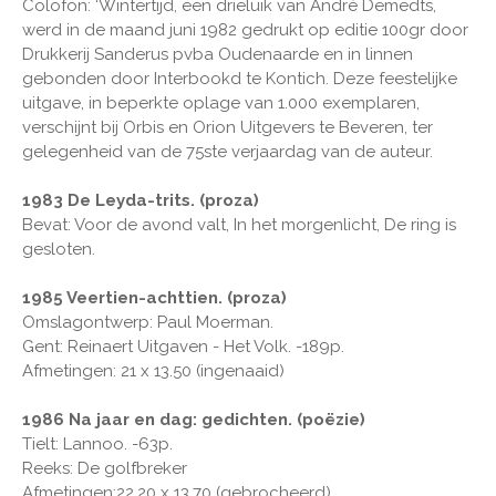
Colofon: ‘Wintertijd, een drieluik van André Demedts,
werd in de maand juni 1982 gedrukt op editie 100gr door
Drukkerij Sanderus pvba Oudenaarde en in linnen
gebonden door Interbookd te Kontich. Deze feestelijke
uitgave, in beperkte oplage van 1.000 exemplaren,
verschijnt bij Orbis en Orion Uitgevers te Beveren, ter
gelegenheid van de 75ste verjaardag van de auteur.
1983 De Leyda-trits. (proza)
Bevat: Voor de avond valt, In het morgenlicht, De ring is
gesloten.
1985 Veertien-achttien. (proza)
Omslagontwerp: Paul Moerman.
Gent: Reinaert Uitgaven - Het Volk. -189p.
Afmetingen: 21 x 13.50 (ingenaaid)
1986 Na jaar en dag: gedichten. (poëzie)
Tielt: Lannoo. -63p.
Reeks: De golfbreker
Afmetingen:22.20 x 13.70 (gebrocheerd)