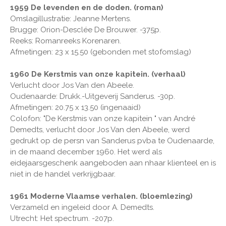
1959 De levenden en de doden. (roman)
Omslagillustratie: Jeanne Mertens.
Brugge: Orion-Desclée De Brouwer. -375p.
Reeks: Romanreeks Korenaren.
Afmetingen: 23 x 15.50 (gebonden met stofomslag)
1960 De Kerstmis van onze kapitein. (verhaal)
Verlucht door Jos Van den Abeele.
Oudenaarde: Drukk.-Uitgeverij Sanderus. -30p.
Afmetingen: 20.75 x 13.50 (ingenaaid)
Colofon: "De Kerstmis van onze kapitein " van André
Demedts, verlucht door Jos Van den Abeele, werd
gedrukt op de persn van Sanderus pvba te Oudenaarde,
in de maand december 1960. Het werd als
eidejaarsgeschenk aangeboden aan nhaar klienteel en is
niet in de handel verkrijgbaar.
1961 Moderne Vlaamse verhalen. (bloemlezing)
Verzameld en ingeleid door A. Demedts.
Utrecht: Het spectrum. -207p.