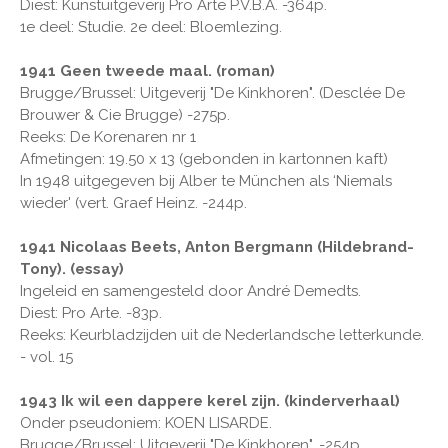
Diest: Kunstuitgeverij Pro Arte P.V.B.A. -364p.
1e deel: Studie. 2e deel: Bloemlezing.
1941 Geen tweede maal. (roman)
Brugge/Brussel: Uitgeverij "De Kinkhoren". (Desclée De
Brouwer & Cie Brugge) -275p.
Reeks: De Korenaren nr 1
Afmetingen: 19.50 x 13 (gebonden in kartonnen kaft)
In 1948 uitgegeven bij Alber te München als ‘Niemals
wieder' (vert. Graef Heinz. -244p.
1941 Nicolaas Beets, Anton Bergmann (Hildebrand-
Tony). (essay)
Ingeleid en samengesteld door André Demedts.
Diest: Pro Arte. -83p.
Reeks: Keurbladzijden uit de Nederlandsche letterkunde.
- vol. 15
1943 Ik wil een dappere kerel zijn. (kinderverhaal)
Onder pseudoniem: KOEN LISARDE.
Brugge/Brussel: Uitgeverij "De Kinkhoren". -254p.