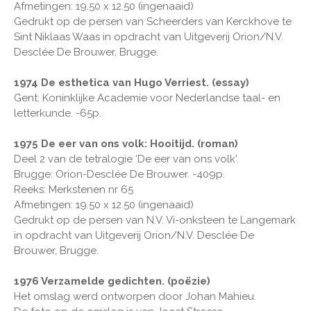
Afmetingen: 19.50 x 12.50 (ingenaaid)
Gedrukt op de persen van Scheerders van Kerckhove te
Sint Niklaas Waas in opdracht van Uitgeverij Orion/N.V.
Desclée De Brouwer, Brugge.
1974 De esthetica van Hugo Verriest. (essay)
Gent: Koninklijke Academie voor Nederlandse taal- en
letterkunde. -65p.
1975 De eer van ons volk: Hooitijd. (roman)
Deel 2 van de tetralogie ‘De eer van ons volk'.
Brugge: Orion-Desclée De Brouwer. -409p.
Reeks: Merkstenen nr 65
Afmetingen: 19.50 x 12.50 (ingenaaid)
Gedrukt op de persen van N.V. Vi-onksteen te Langemark
in opdracht van Uitgeverij Orion/N.V. Desclée De
Brouwer, Brugge.
1976 Verzamelde gedichten. (poëzie)
Het omslag werd ontworpen door Johan Mahieu.