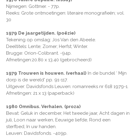
Nijmegen: Gottmer. - 77p.
Reeks: Grote ontmoetingen: literaire monografieën; vol.
30
1979 De jaargetijden. (poëzie)
Tekening op omslag: Jos Van den Abeele.
Deeltitels: Lente; Zomer; Herfst; Winter.
Brugge: Orion-Colibrant. -94p.
Afmetingen:20.80 x 13.40 (gebrocheerd)
1979 Trouwen is houwen. (verhaal)
In de bundel ‘ Mijn
dorp is de wereld' pp. 91-117.
Uitgever: Davidsfonds Leuven: romanreeks nr 618 1979-1.
Afmetingen: 21 x 13 (paperback)
1980 Omnibus. Verhalen. (proza)
Bevat: Geluk in december, Het tweede jaar, Acht dagen in
juli, Loon naar werken, Eeuwige liefde, Rond een
sterfbed, In uw handen.
Leuven: Davidsfonds. -409p.